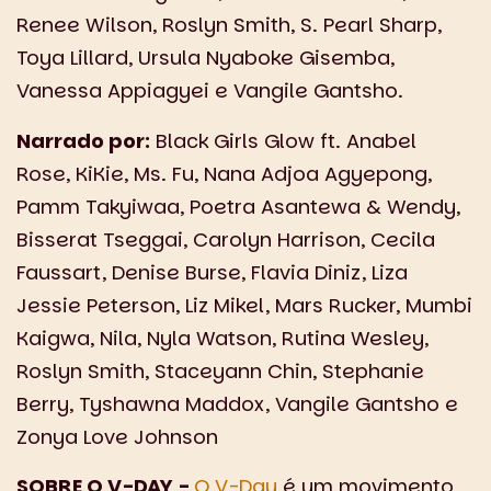
Renee Wilson, Roslyn Smith, S. Pearl Sharp,
Toya Lillard, Ursula Nyaboke Gisemba,
Vanessa Appiagyei e Vangile Gantsho.
Narrado por:
Black Girls Glow ft. Anabel
Rose, KiKie, Ms. Fu, Nana Adjoa Agyepong,
Pamm Takyiwaa, Poetra Asantewa & Wendy,
Bisserat Tseggai, Carolyn Harrison, Cecila
Faussart, Denise Burse, Flavia Diniz, Liza
Jessie Peterson, Liz Mikel, Mars Rucker, Mumbi
Kaigwa, Nila, Nyla Watson, Rutina Wesley,
Roslyn Smith, Staceyann Chin, Stephanie
Berry, Tyshawna Maddox, Vangile Gantsho e
Zonya Love Johnson
SOBRE O V-DAY -
O V-Day
é um movimento