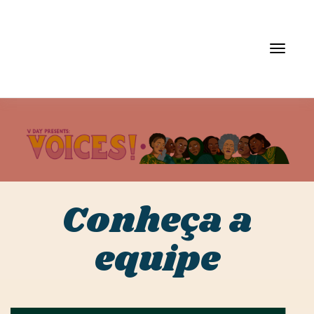
Alter
a
Conheça a
equipe
naveg